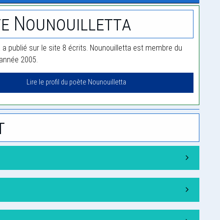
e Nounouilletta
 a publié sur le site 8 écrits. Nounouilletta est membre du
'année 2005.
Lire le profil du poète Nounouilletta
t