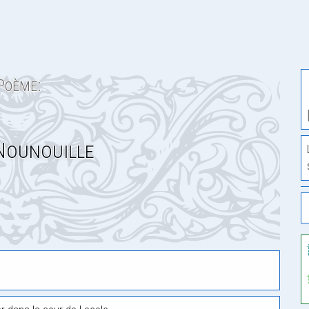
Poème:
Nounouille