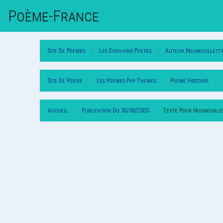
Poème-Fr
Ance
Site De Poemes
Les Ecrivains Poetes
Auteur Nounouillett
Site De Poesie
Les Poemes Par Themes
Poeme Histoire
Accueil
Publication Du 30/08/2005
Texte Pour Nounouille