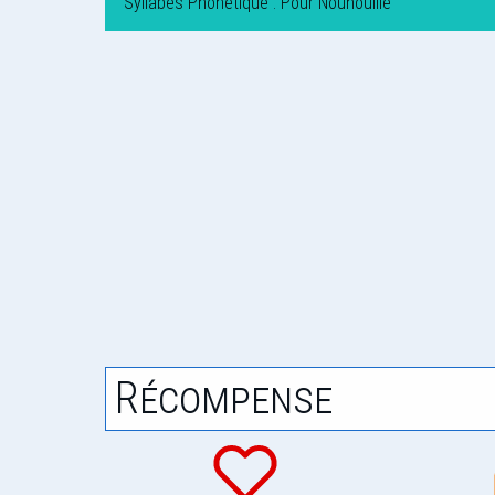
Syllabes Phonétique : Pour Nounouille
Récompense