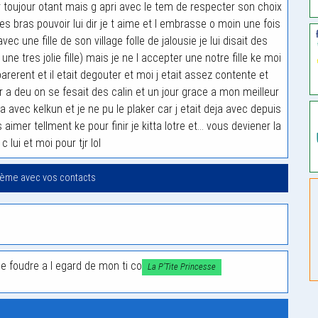
r toujour otant mais g apri avec le tem de respecter son choix
es bras pouvoir lui dir je t aime et l embrasse o moin une fois
ec une fille de son village folle de jalousie je lui disait des
ne tres jolie fille) mais je ne l accepter une notre fille ke moi
arerent et il etait degouter et moi j etait assez contente et
ur a deu on se fesait des calin et un jour grace a mon meilleur
a avec kelkun et je ne pu le plaker car j etait deja avec depuis
s aimer tellment ke pour finir je kitta lotre et… vous deviener la
 c lui et moi pour tjr lol
oème avec vos contacts
de foudre a l egard de mon ti co
La P’Tite Princesse