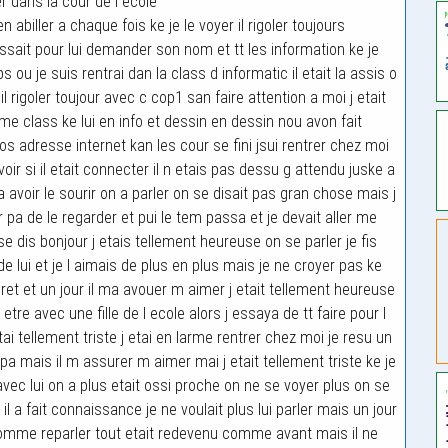
er dans la cour de l ecole
ien abiller a chaque fois ke je le voyer il rigoler toujours
ssait pour lui demander son nom et tt les information ke je
ou je suis rentrai dan la class d informatic il etait la assis o
il rigoler toujour avec c cop1 san faire attention a moi j etait
me class ke lui en info et dessin en dessin nou avon fait
dresse internet kan les cour se fini jsui rentrer chez moi
ir si il etait connecter il n etais pas dessu g attendu juske a
avoir le sourir on a parler on se disait pas gran chose mais j
r pa de le regarder et pui le tem passa et je devait aller me
se dis bonjour j etais tellement heureuse on se parler je fis
lui et je l aimais de plus en plus mais je ne croyer pas ke
ret et un jour il ma avouer m aimer j etait tellement heureuse
etre avec une fille de l ecole alors j essaya de tt faire pour l
tai tellement triste j etai en larme rentrer chez moi je resu un
it pa mais il m assurer m aimer mai j etait tellement triste ke je
avec lui on a plus etait ossi proche on ne se voyer plus on se
il a fait connaissance je ne voulait plus lui parler mais un jour
us somme reparler tout etait redevenu comme avant mais il ne