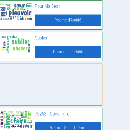
Pour Ma Best
Poème d'Amitié
Oublier
Poème sur l'Oubli
75263 - Sans Titre
Poème - Sans Thème -