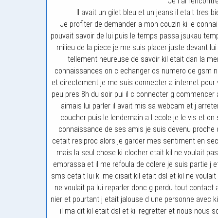
Je l ai rencontr
Il avait un gilet bleu et un jeans il etait tres b
Je profiter de demander a mon couzin ki le connai
pouvait savoir de lui puis le temps passa jsukau temps 
milieu de la piece je me suis placer juste devant lui 
tellement heureuse de savoir kil etait dan la me
connaissances on c echanger os numero de gsm nos a
et directement je me suis connecter a internet pour vo
peu pres 8h du soir pui il c connecter g commencer a 
aimais lui parler il avait mis sa webcam et j arrete
coucher puis le lendemain a l ecole je le vis et on 
connaissance de ses amis je suis devenu proche de 
cetait resiproc alors je garder mes sentiment en sec
mais la seul chose ki clocher etait kil ne voulait pas 
embrassa et il me refoula de colere je suis partie j e
sms cetait lui ki me disait kil etait dsl et kil ne voula
ne voulait pa lui reparler donc g perdu tout contact 
nier et pourtant j etait jalouse d une personne avec ki 
il ma dit kil etait dsl et kil regretter et nous no