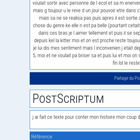
voulait sortir avec personne de l ecol et sa m enerve
mais g toujour u le reve d un jour pouvoir etre dans c
mais sa ne se realisa pas puis apres il est sortie av
chose du genre ke elle n est pa belle (pourtant cetait u
dans ces bras je l aimer tellement et puis il se sep
depuis kel la kitter moi et on est proche reste toujo
je lui dis mes sentiment mais l inconvenien j etait dej
5, moi et ne voulait pa briser sa et puis lui et moi on 
fin lol le reste
Partage du P
PostScriptum
j ai fait ce texte pour conter mon histoire mon coup 
Référence :