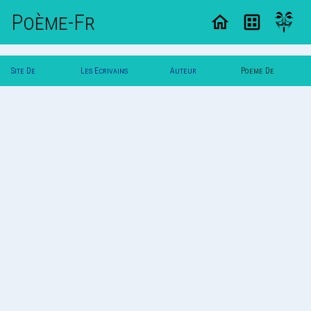
Poème-Fr
Site De
Les Ecrivains
Auteur
Poeme De
Poemes
Poetes
Painoir
Painoir