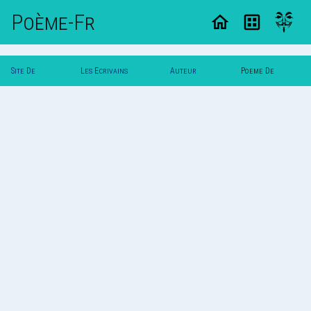
Poème-Fr
Site De
Les Ecrivains
Auteur
Poeme De
Poemes
Poetes
Painoir
Painoir