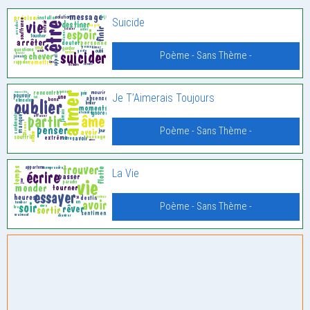
Suicide
Poème - Sans Thème -
Je T’Aimerais Toujours
Poème - Sans Thème -
La Vie
Poème - Sans Thème -