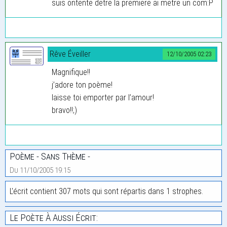
suis ontente detre la premiere ai metre un com:P
Rêve Éveiller
12/10/2005 02:23
Magnifique!!
j’adore ton poème!
laisse toi emporter par l’amour!
bravo!!;)
Poème - Sans Thème -
Du 11/10/2005 19:15
L'écrit contient 307 mots qui sont répartis dans 1 strophes.
Le Poète À Aussi Écrit: