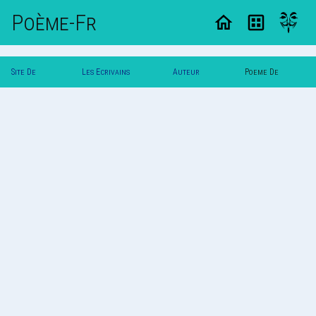
Poème-Fr
Site De
Les Ecrivains
Auteur
Poeme De
Poemes
Poetes
Painoir
Painoir