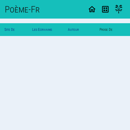
Poème-Fr
Site De
Les Ecrivains
Auteur
Prose De
Poemes
Poetes
Papounet
Papounet