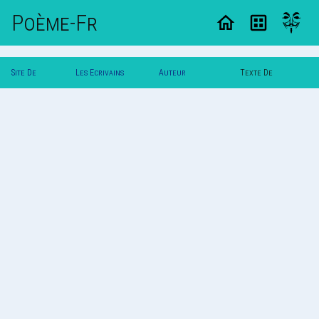
Poème-Fr
Site De
Les Ecrivains
Auteur
Texte De
Poemes
Poetes
Poldereaux
Poldereaux