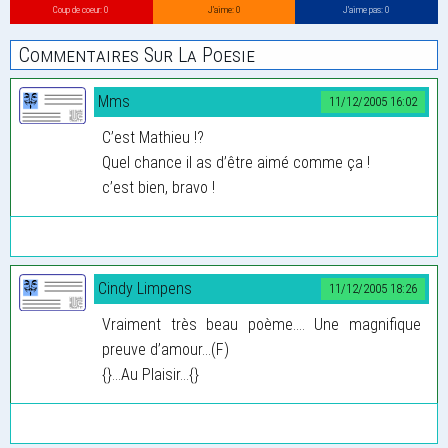
Coup de coeur: 0
J’aime: 0
J’aime pas: 0
Commentaires Sur La Poesie
Mms
11/12/2005 16:02
C’est Mathieu !?
Quel chance il as d’être aimé comme ça !
c’est bien, bravo !
Cindy Limpens
11/12/2005 18:26
Vraiment très beau poème.... Une magnifique
preuve d’amour...(F)
{}...Au Plaisir...{}