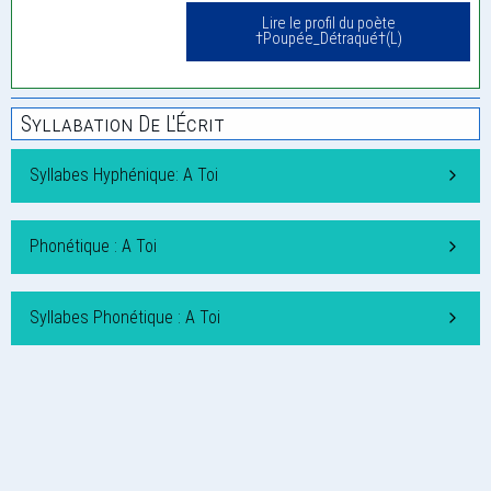
Lire le profil du poète
†Poupée_Détraqué†(L)
Syllabation De L'Écrit
Syllabes Hyphénique: A Toi
Phonétique : A Toi
Syllabes Phonétique : A Toi