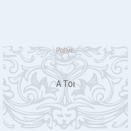
Poème:
A Toi