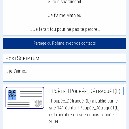
Si tu disparaissait
Je t’aime Mathieu
… Je ferait tou pour ne pas te perdre…
Partage du Poème avec vos contacts
PostScriptum
… je t’aime…
Poète †Poupée_Détraqué†(L)
†Poupée_Détraqué†(L) a publié sur le
site 141 écrits. †Poupée_Détraqué†(L)
est membre du site depuis l'année
2004.