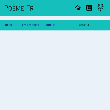
Poème-Fr
Site De
Les Ecrivains
Auteur
Poeme De
Poemes
Poetes
†Poupee_Detraque†(L)
†Poupee_Detraque†(L)