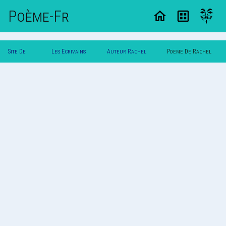
Poème-Fr
Site De
Les Ecrivains
Auteur Rachel
Poeme De Rachel
Poemes
Poetes
Piguet
Piguet