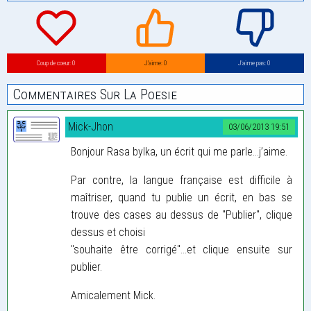
Coup de coeur: 0
J’aime: 0
J’aime pas: 0
Commentaires Sur La Poesie
Mick-Jhon
03/06/2013 19:51
Bonjour Rasa bylka, un écrit qui me parle...j’aime.
Par contre, la langue française est difficile à
maîtriser, quand tu publie un écrit, en bas se
trouve des cases au dessus de "Publier", clique
dessus et choisi
"souhaite être corrigé"...et clique ensuite sur
publier.
Amicalement Mick.