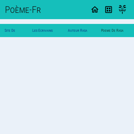
Poème-Fr
Site De
Les Ecrivains
Auteur Rasa
Poeme De Rasa
Poemes
Poetes
Bylka
Bylka