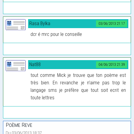
Rasa Bylka
03/06/2013 21:17
dcr é mrc pour le conseille
Nat88
04/06/2013 21:39
tout comme Mick je trouve que ton poème est
très bien. En revanche je n’aime pas trop le
langage sms je préfère que tout soit ecrit en
toute lettres
Poème Reve
Du 03/06/2013 18:37