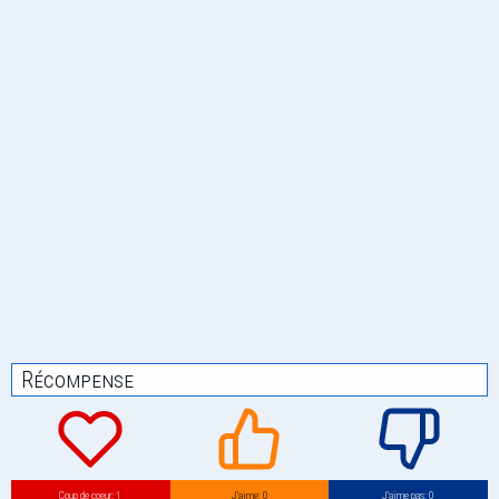
Récompense
Coup de coeur: 1
J’aime: 0
J’aime pas: 0