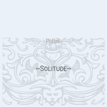
Poème:
~Solitude~