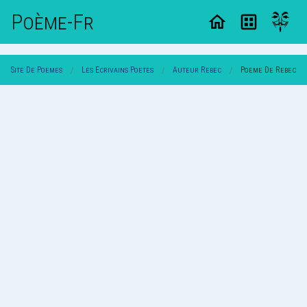
Poème-Fr
Site De Poemes
Les Ecrivains Poetes
Auteur Rebec
Poeme De Rebec