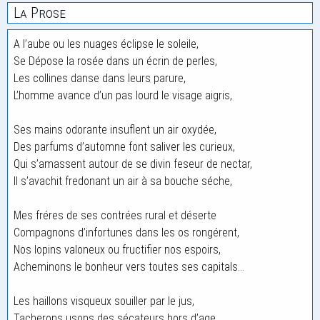
La Prose
A l’aube ou les nuages éclipse le soleile,
Se Dépose la rosée dans un écrin de perles,
Les collines danse dans leurs parure,
L’homme avance d’un pas lourd le visage aigris,
Ses mains odorante insuflent un air oxydée,
Des parfums d’automne font saliver les curieux,
Qui s’amassent autour de se divin feseur de nectar,
Il s’avachit fredonant un air à sa bouche séche,
Mes fréres de ses contrées rural et déserte
Compagnons d’infortunes dans les os rongérent,
Nos lopins valoneux ou fructifier nos espoirs,
Acheminons le bonheur vers toutes ses capitals…
Les haillons visqueux souiller par le jus,
Tacherons usons des sécateurs hors d’age,