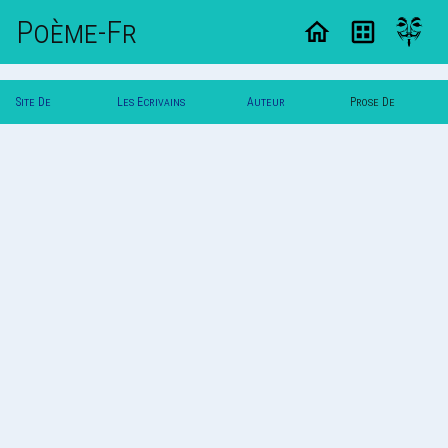
Poème-Fr
Site De
Les Ecrivains
Auteur
Prose De
Poemes
Poetes
Riukan
Riukan