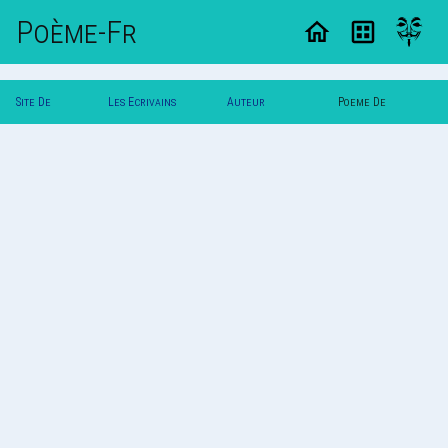
Poème-Fr
Site De
Les Ecrivains
Auteur
Poeme De
Poemes
Poetes
Roserouge
Roserouge