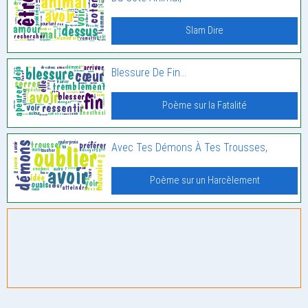
Slam Dire
Blessure De Fin…
Poème sur la Fatalité
Avec Tes Démons À Tes Trousses,
Poème sur un Harcèlement