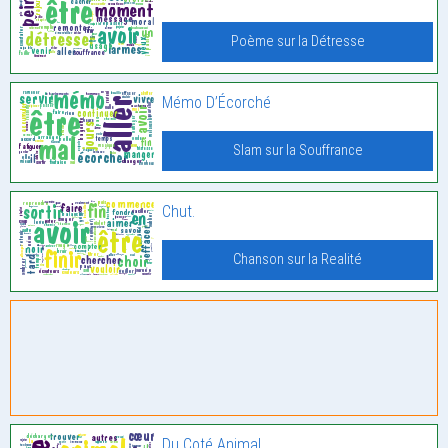
Poème sur la Détresse
Mémo D’Écorché
Slam sur la Souffrance
Chut.
Chanson sur la Realité
Du Coté Animal,