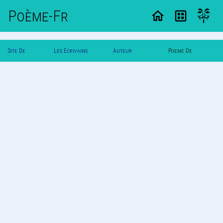
Poème-Fr
Site De
Les Ecrivains
Auteur
Poeme De
Poemes
Poetes
Roserouge
Roserouge