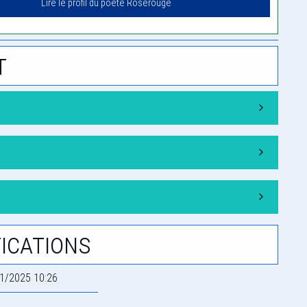
Lire le profil du poète Roserouge
t
ications
1/2025 10:26