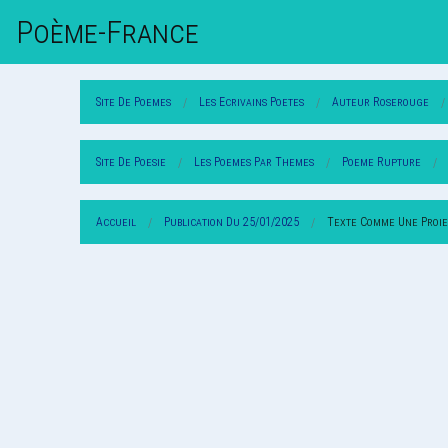
Poème-Fr
Ance
Site De Poemes
Les Ecrivains Poetes
Auteur Roserouge
Site De Poesie
Les Poemes Par Themes
Poeme Rupture
Accueil
Publication Du 25/01/2025
Texte Comme Une Proie