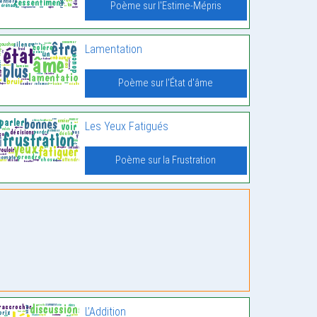
Poème sur l'Estime-Mépris
Lamentation
Poème sur l'État d'âme
Les Yeux Fatigués
Poème sur la Frustration
L’Addition