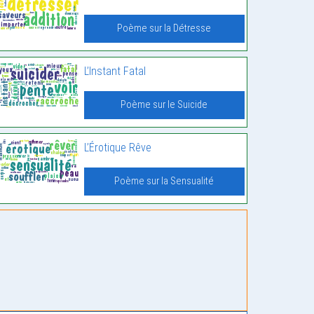
Poème sur la Détresse
L’Instant Fatal
Poème sur le Suicide
L’Érotique Rêve
Poème sur la Sensualité