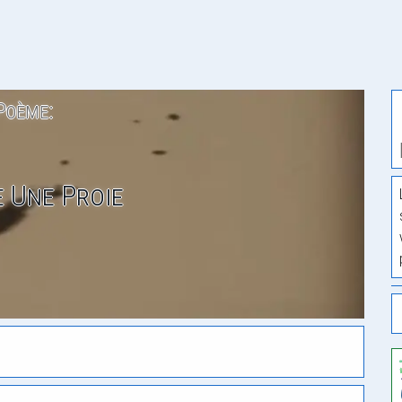
Poème:
 Une Proie