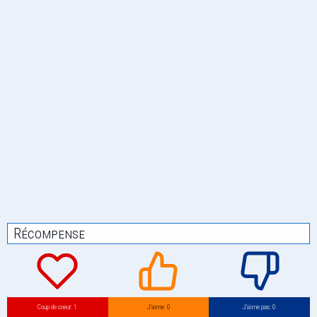
Récompense
Coup de coeur: 1
J’aime: 0
J’aime pas: 0