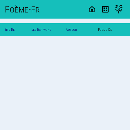
Poème-Fr
Site De
Les Ecrivains
Auteur
Poeme De
Poemes
Poetes
Roserouge
Roserouge