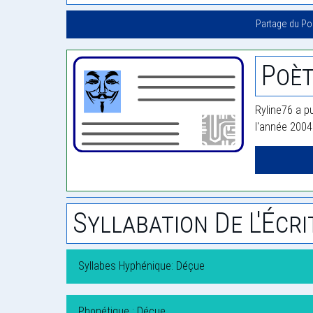
Partage du P
Poèt
Ryline76 a pu
l'année 2004
Syllabation De L'Écri
Syllabes Hyphénique: Déçue
Phonétique : Déçue