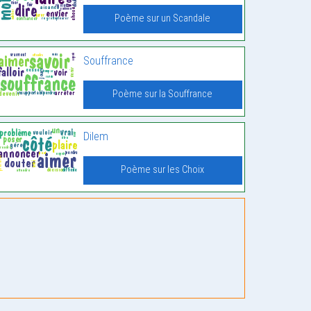
Poème sur un Scandale
Souffrance
Poème sur la Souffrance
Dilem
Poème sur les Choix