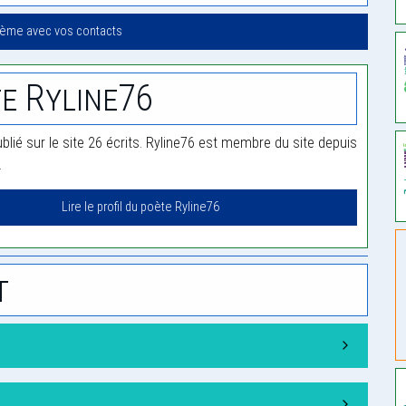
oème avec vos contacts
e Ryline76
blié sur le site 26 écrits. Ryline76 est membre du site depuis
.
Lire le profil du poète Ryline76
t