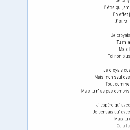
Je croy
L’ être qui ja
En effet 
J’ aurai
Je croyai
Tu m’ a
Mais l
Toi non plu
Je croyais que
Mais mon seul dest
Tout comme l
Mais tu n’ as pas compris q
J’ espère qu’ avec
Je pensais qu’ avec
Mais tu a
Cela f