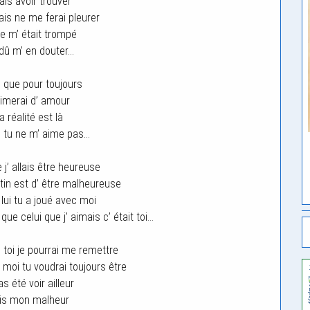
ais avoir trouver
mais ne me ferai pleurer
je m’ était trompé
 dû m’ en douter…
s que pour toujours
imerai d’ amour
a réalité est là
s tu ne m’ aime pas…
 j’ allais être heureuse
in est d’ être malheureuse
ui tu a joué avec moi
ue celui que j’ aimais c’ était toi…
 toi je pourrai me remettre
 moi tu voudrai toujours être
s été voir ailleur
ais mon malheur