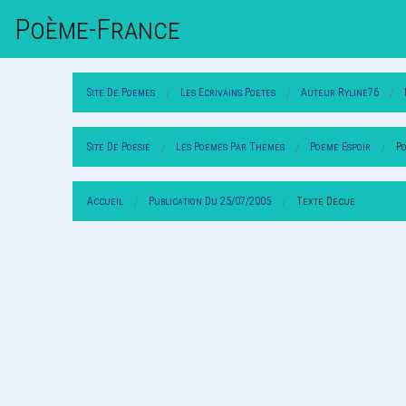
Poème-Fr
Ance
Site De Poemes
Les Ecrivains Poetes
Auteur Ryline76
Site De Poesie
Les Poemes Par Themes
Poeme Espoir
P
Accueil
Publication Du 25/07/2005
Texte Decue