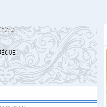
Poème:
Déçue