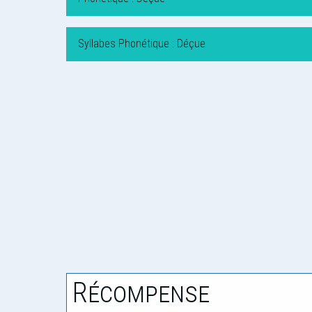
Syllabes Phonétique : Déçue
Récompense