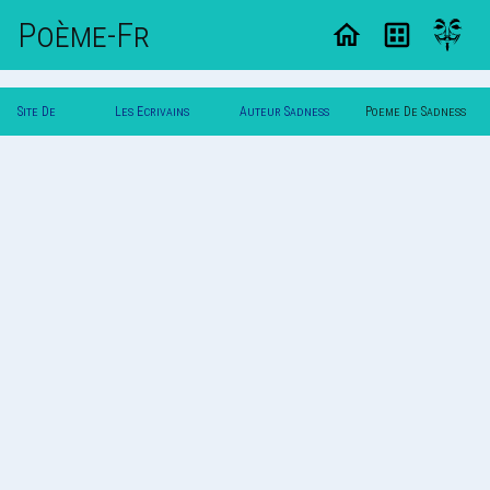
Poème-Fr
Site De
Les Ecrivains
Auteur Sadness
Poeme De Sadness
Poemes
Poetes
(Kk)
(Kk)