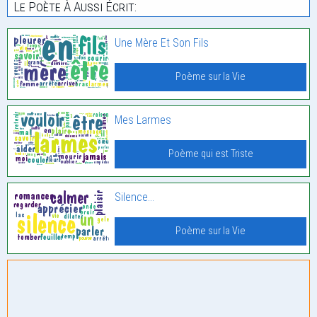
Le Poète À Aussi Écrit:
Une Mère Et Son Fils
Poème sur la Vie
Mes Larmes
Poème qui est Triste
Silence…
Poème sur la Vie