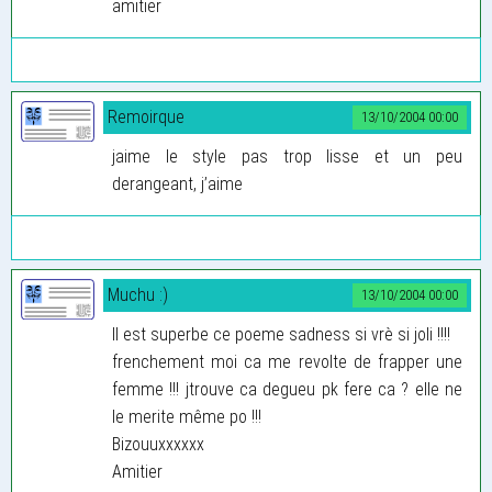
amitier
Remoirque
13/10/2004 00:00
jaime le style pas trop lisse et un peu
derangeant, j’aime
Muchu :)
13/10/2004 00:00
Il est superbe ce poeme sadness si vrè si joli !!!!
frenchement moi ca me revolte de frapper une
femme !!! jtrouve ca degueu pk fere ca ? elle ne
le merite même po !!!
Bizouuxxxxxx
Amitier