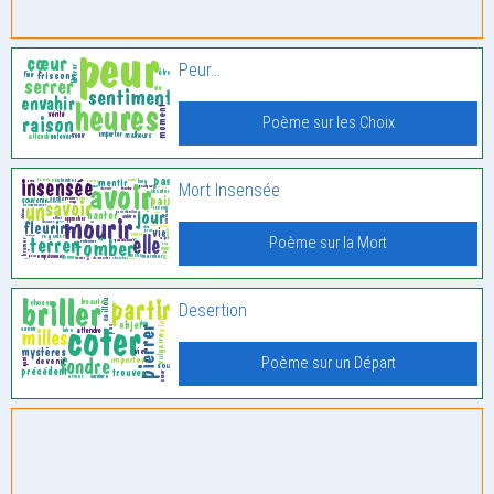
Peur…
Poème sur les Choix
Mort Insensée
Poème sur la Mort
Desertion
Poème sur un Départ