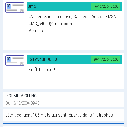
Jmc
16/10/2004 00:00
J’ai remedié à la chose, Sadness. Adresse MSN :
JMC_54000@msn. com
Amitiés
Le Loveur Du 60
20/11/2004 00:00
sniff. b1 joué!!!
Poème Violence
Du 13/10/2004 09:40
L'écrit contient 106 mots qui sont répartis dans 1 strophes.