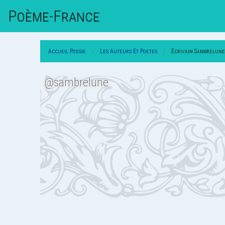
Poème-Fr
Ance
Accueil Poesie
Les Auteurs Et Poetes
Ecrivain Sambrelune
@sambrelune