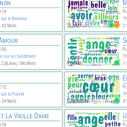
nnon
M
9:14
Pu
sur le Bonheur
Th
Slam:
c 42 Mots.
2 
2
2
’Amour
S
2:50
Pu
n sur un Sentiment
Th
Poème:
7,2,8] avec 186 Mots.
1 
2
E
2:12
Pu
sur la Pureté
Th
Chanson:
c 24 Mots.
3 
1
Et La Vieille Dame
U
3:54
Pu