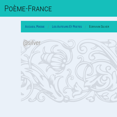
Poème-Fr
Ance
Accueil Poesie
Les Auteurs Et Poetes
Ecrivain Silver
@silver