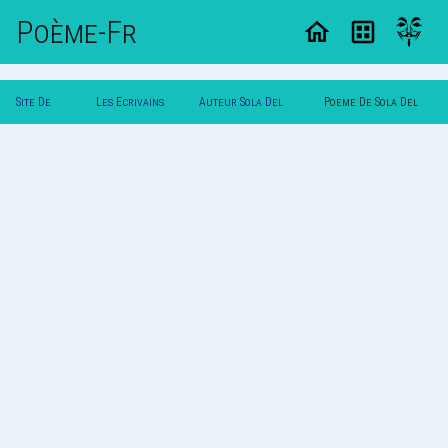
Poème-Fr
Site De
Les Ecrivains
Auteur Sola Del
Poeme De Sola Del
Poemes
Poetes
Mundo ♥
Mundo ♥