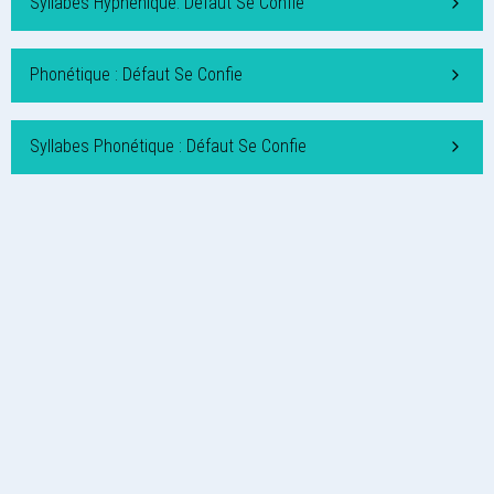
Syllabes Hyphénique: Défaut Se Confie
Phonétique : Défaut Se Confie
Syllabes Phonétique : Défaut Se Confie