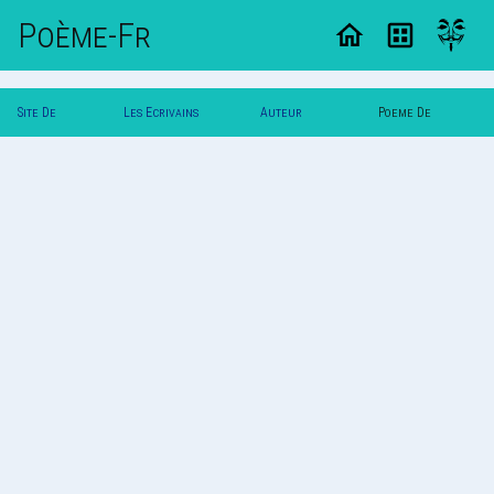
Poème-Fr
Site De
Les Ecrivains
Auteur
Poeme De
Poemes
Poetes
Svalbard
Svalbard