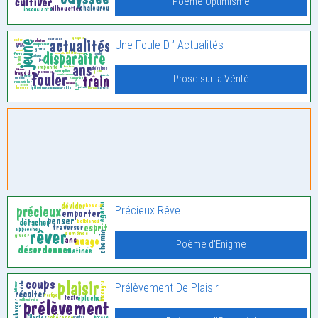
Poème Optimisme
Une Foule D ’ Actualités
Prose sur la Vérité
Précieux Rêve
Poème d'Enigme
Prélèvement De Plaisir