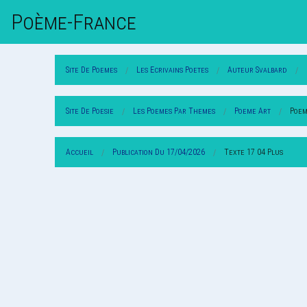
Poème-Fr
Ance
Site De Poemes
Les Ecrivains Poetes
Auteur Svalbard
Site De Poesie
Les Poemes Par Themes
Poeme Art
Poem
Accueil
Publication Du 17/04/2026
Texte 17 04 Plus