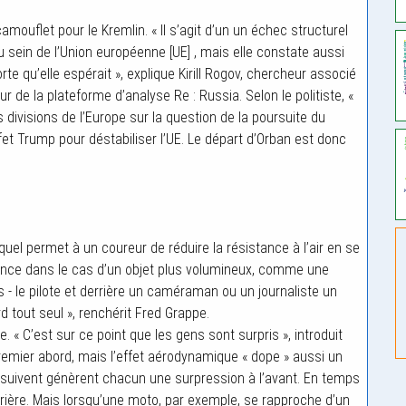
camouflet pour le Kremlin. « Il s’agit d’un un échec structurel
 sein de l’Union européenne [UE] , mais elle constate aussi
te qu’elle espérait », explique Kirill Rogov, chercheur associé
r de la plateforme d’analyse Re : Russia. Selon le politiste, «
s divisions de l’Europe sur la question de la poursuite du
ffet Trump pour déstabiliser l’UE. Le départ d’Orban est donc
uel permet à un coureur de réduire la résistance à l’air en se
tance dans le cas d’un objet plus volumineux, comme une
 - le pilote et derrière un caméraman ou un journaliste un
 tout seul », renchérit Fred Grappe.
. « C’est sur ce point que les gens sont surpris », introduit
 premier abord, mais l’effet aérodynamique « dope » aussi un
e suivent génèrent chacun une surpression à l’avant. En temps
arrière. Mais lorsqu’une moto, par exemple, se rapproche d’un