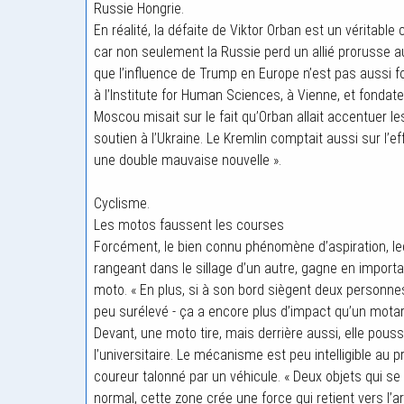
Russie Hongrie.
En réalité, la défaite de Viktor Orban est un véritable 
car non seulement la Russie perd un allié prorusse au
que l’influence de Trump en Europe n’est pas aussi for
à l’Institute for Human Sciences, à Vienne, et fondateu
Moscou misait sur le fait qu’Orban allait accentuer le
soutien à l’Ukraine. Le Kremlin comptait aussi sur l’e
une double mauvaise nouvelle ».
Cyclisme.
Les motos faussent les courses
Forcément, le bien connu phénomène d’aspiration, leq
rangeant dans le sillage d’un autre, gagne en impor
moto. « En plus, si à son bord siègent deux personnes
peu surélevé - ça a encore plus d’impact qu’un motard
Devant, une moto tire, mais derrière aussi, elle pousse
l’universitaire. Le mécanisme est peu intelligible au
coureur talonné par un véhicule. « Deux objets qui s
normal, cette zone crée une force qui retient vers l’