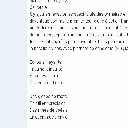
Bien « trumpé » (442)
Californie
S’y ajoutent ensuite les spécificités des primaires en 
davantage comme le premier tour d’une élection fran
au Parti républicain d’avoir chacun leur candidat à l
démocrates, républicains ou autres, vont s’affronter l
tête seront qualifiés pour novembre. Et ils pourraien
la bataille divisés, avec pléthore de candidats (23) , 
Échos effrayants
Imaginent inutilité
Étranges visages
Guident des fleurs.
Des gloses de mots
Pointillent précision
Des rimes de poésie
Enlacent autre envie.