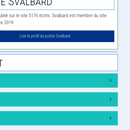
e Svalbard
ublié sur le site 5176 écrits. Svalbard est membre du site
ée 2019.
Lire le profil du poète Svalbard
t