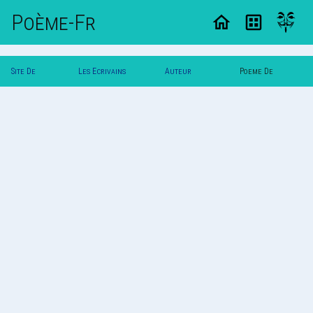
Poème-Fr
Site De
Les Ecrivains
Auteur
Poeme De
Poemes
Poetes
Svalbard
Svalbard