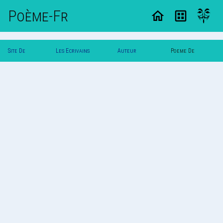
Poème-Fr
Site De
Les Ecrivains
Auteur
Poeme De
Poemes
Poetes
Svalbard
Svalbard