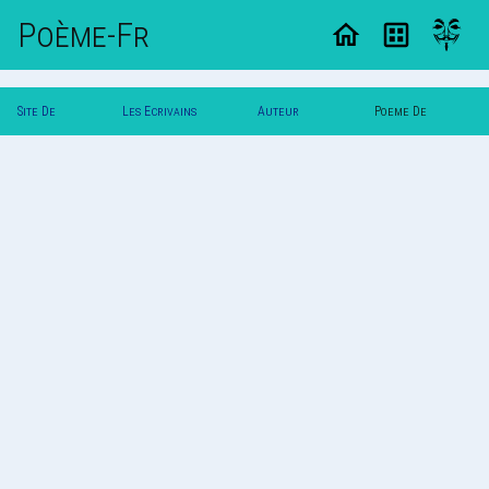
Poème-Fr
Site De
Les Ecrivains
Auteur
Poeme De
Poemes
Poetes
Svalbard
Svalbard