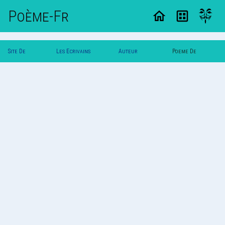
Poème-Fr
Site De
Les Ecrivains
Auteur
Poeme De
Poemes
Poetes
Svalbard
Svalbard