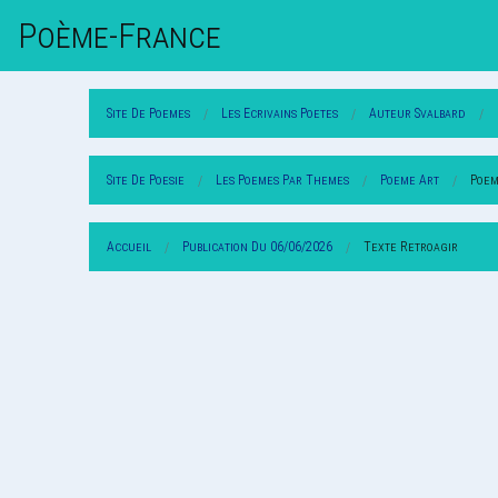
Poème-Fr
Ance
Site De Poemes
Les Ecrivains Poetes
Auteur Svalbard
Site De Poesie
Les Poemes Par Themes
Poeme Art
Poem
Accueil
Publication Du 06/06/2026
Texte Retroagir