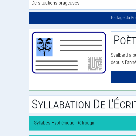
De situations orageuses.
Partage du P
Poèt
Svalbard a p
depuis l'ann
Syllabation De L'Écri
Syllabes Hyphénique: Rétroagir