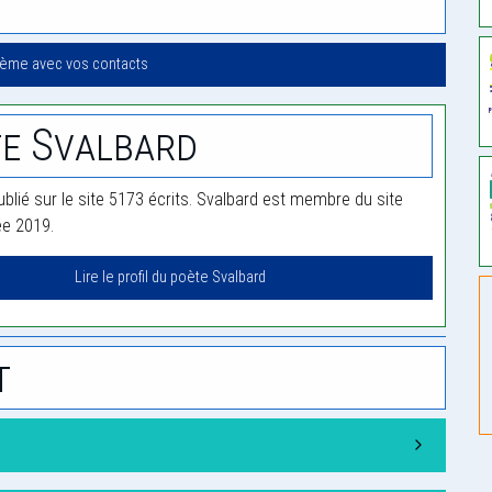
oème avec vos contacts
e Svalbard
ublié sur le site 5173 écrits. Svalbard est membre du site
ée 2019.
Lire le profil du poète Svalbard
t