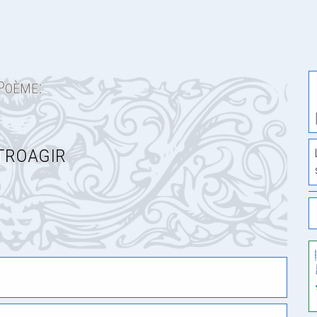
Poème:
troagir