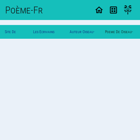
Poème-Fr
Site De
Les Ecrivains
Auteur Oiseau-
Poeme De Oiseau-
Poemes
Poetes
Lyre
Lyre