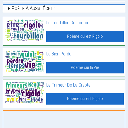
Le Poète À Aussi Écrit:
Le Tourbillon Du Toutou
Poème qui est Rigolo
Le Bien Perdu
Poème sur la Vie
Le Frimeur De La Crypte
Poème qui est Rigolo