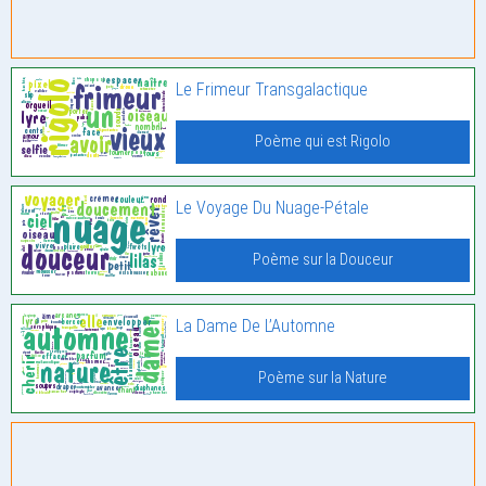
Le Frimeur Transgalactique
Poème qui est Rigolo
Le Voyage Du Nuage-Pétale
Poème sur la Douceur
La Dame De L’Automne
Poème sur la Nature