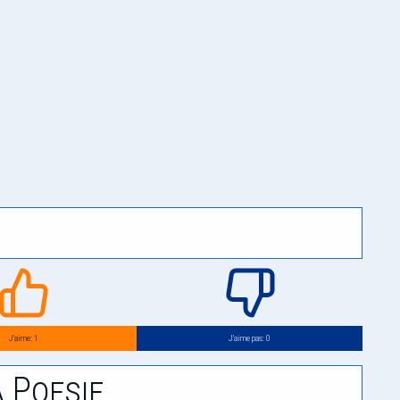
J’aime: 1
J’aime pas: 0
 Poesie