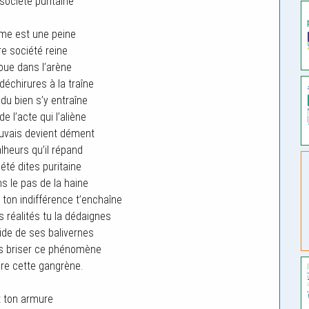
société puritaine
me est une peine
re société reine
joue dans l’arène
échirures à la traîne
 du bien s’y entraîne
e l’acte qui l’aliène
uvais devient dément
heurs qu’il répand
été dites puritaine
s le pas de la haine
n, ton indifférence t’enchaîne
s réalités tu la dédaignes
ide de ses balivernes
ns briser ce phénomène
re cette gangrène.
 ton armure