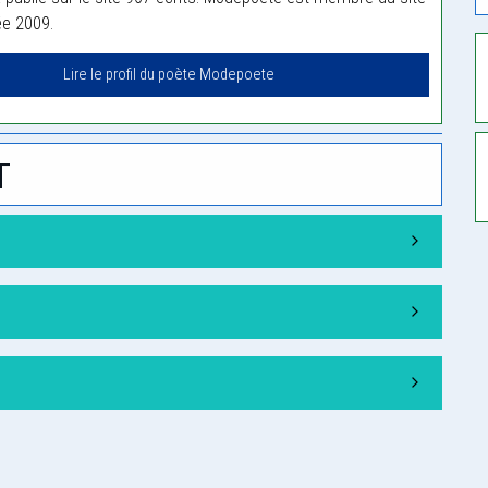
ée 2009.
Lire le profil du poète Modepoete
t