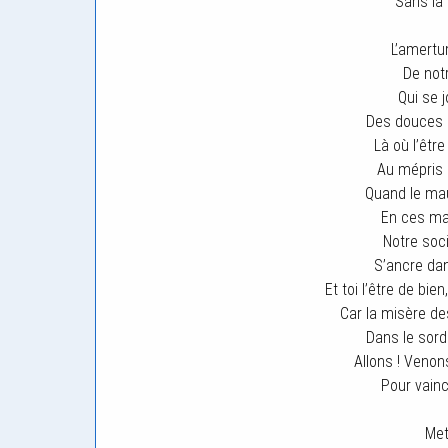
Sans la 
L’amertu
De not
Qui se 
Des douces d
Là où l’être
Au mépris d
Quand le ma
En ces mal
Notre soci
S’ancre dan
Et toi l’être de bie
Car la misère de
Dans le sord
Allons ! Veno
Pour vainc
Met