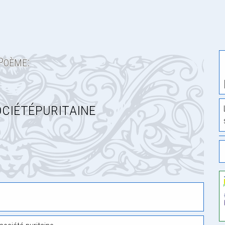
Poème:
ciétépuritaine