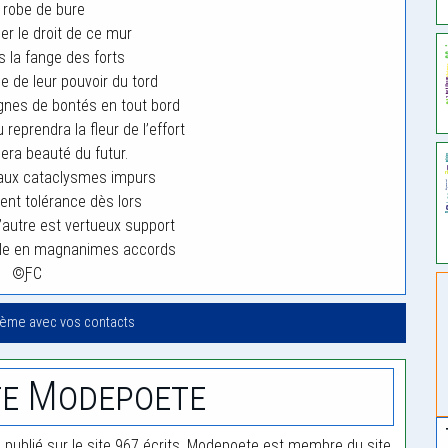
a robe de bure
er le droit de ce mur
 la fange des forts
e de leur pouvoir du tord
gnes de bontés en tout bord
reprendra la fleur de l’effort
lera beauté du futur.
aux cataclysmes impurs
ent tolérance dès lors
’autre est vertueux support
ble en magnanimes accords
©ƑC
oème avec vos contacts
te Modepoete
publié sur le site 967 écrits. Modepoete est membre du site