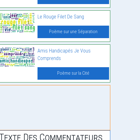
Le Rouge Filet De Sang
Poème sur une Séparation
Amis Handicapés Je Vous
Comprends
Poème sur la Cité
Texte Des Commentateurs