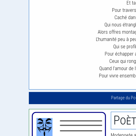
Et t
Pour travers
Caché dans
Qui nous étrangl
Alors offres monta
L’humanité peu à peu 
Qui se profi
Pour échapper 
Ceux qui rong
Quand l’amour de l
Pour vivre ensem
Partage du P
Poè
Modepoete a 