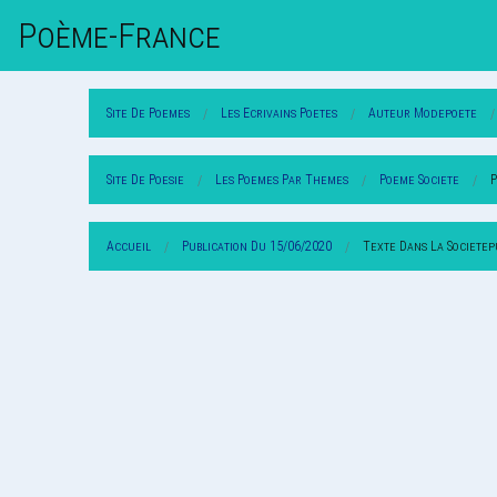
Poème-Fr
Ance
Site De Poemes
Les Ecrivains Poetes
Auteur Modepoete
Site De Poesie
Les Poemes Par Themes
Poeme Societe
P
Accueil
Publication Du 15/06/2020
Texte Dans La Societep