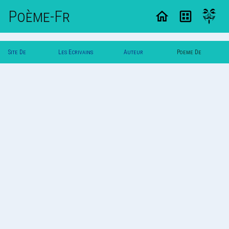
Poème-Fr
Site De
Les Ecrivains
Auteur
Poeme De
Poemes
Poetes
Vautuit
Vautuit