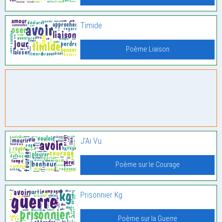
Timide
Poème Liaison
J’Ai Vu
Poème sur le Courage
Prisonnier Kg
Poème sur la Guerre