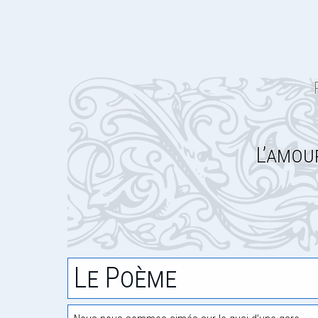
L’amou
Le Poème