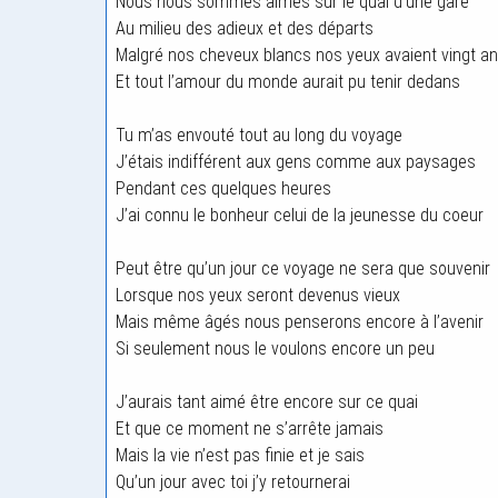
Nous nous sommes aimés sur le quai d’une gare
Au milieu des adieux et des départs
Malgré nos cheveux blancs nos yeux avaient vingt a
Et tout l’amour du monde aurait pu tenir dedans
Tu m’as envouté tout au long du voyage
J’étais indifférent aux gens comme aux paysages
Pendant ces quelques heures
J’ai connu le bonheur celui de la jeunesse du coeur
Peut être qu’un jour ce voyage ne sera que souvenir
Lorsque nos yeux seront devenus vieux
Mais même âgés nous penserons encore à l’avenir
Si seulement nous le voulons encore un peu
J’aurais tant aimé être encore sur ce quai
Et que ce moment ne s’arrête jamais
Mais la vie n’est pas finie et je sais
Qu’un jour avec toi j’y retournerai