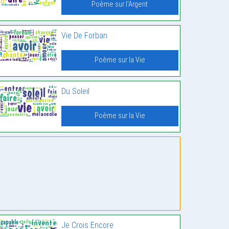
Poème sur l'Argent
Vie De Forban
Poème sur la Vie
Du Soleil
Poème sur la Vie
Je Crois Encore