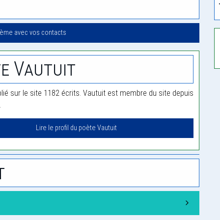
oème avec vos contacts
e Vautuit
lié sur le site 1182 écrits. Vautuit est membre du site depuis
.
Lire le profil du poète Vautuit
t