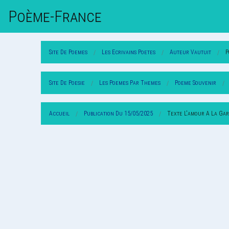
Poème-Fr
Ance
Site De Poemes
Les Ecrivains Poetes
Auteur Vautuit
P
Site De Poesie
Les Poemes Par Themes
Poeme Souvenir
Accueil
Publication Du 15/05/2025
Texte L'amour A La Ga