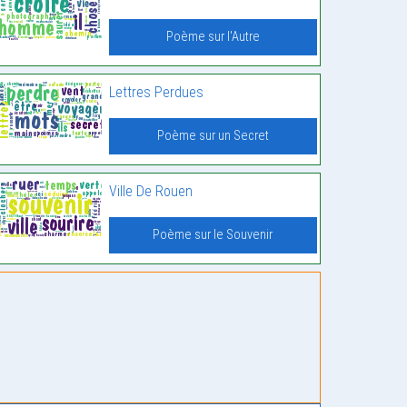
Poème sur l'Autre
Lettres Perdues
Poème sur un Secret
Ville De Rouen
Poème sur le Souvenir