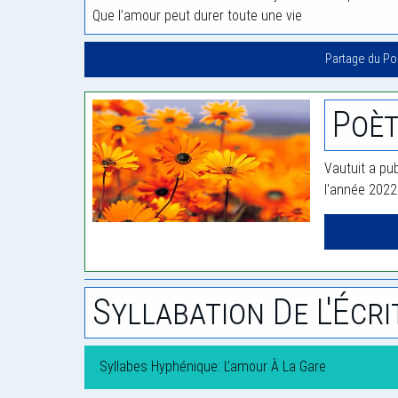
Que l’amour peut durer toute une vie
Partage du P
Poèt
Vautuit a pub
l'année 2022
Syllabation De L'Écri
Syllabes Hyphénique: L’amour À La Gare