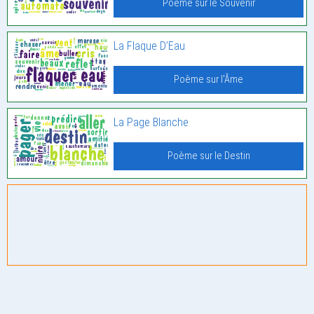
Poème sur le Souvenir
La Flaque D’Eau
Poème sur l'Âme
La Page Blanche
Poème sur le Destin