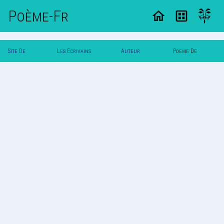
Poème-Fr
Site De
Les Ecrivains
Auteur
Poeme De
Poemes
Poetes
Vautuit
Vautuit