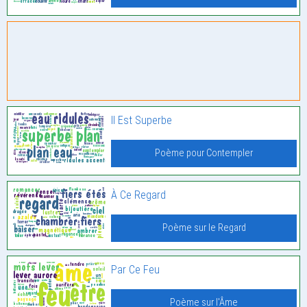
Il Est Superbe
Poème pour Contempler
À Ce Regard
Poème sur le Regard
Par Ce Feu
Poème sur l'Âme