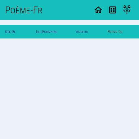
Poème-Fr
Site De
Les Ecrivains
Auteur
Poeme De
Poemes
Poetes
Vermin
Vermin