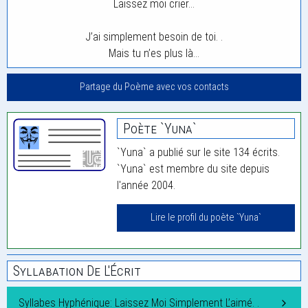
Laissez moi crier…
J’ai simplement besoin de toi. .
Mais tu n’es plus là…
Partage du Poème avec vos contacts
Poète `Yuna`
`Yuna` a publié sur le site 134 écrits.
`Yuna` est membre du site depuis
l'année 2004.
Lire le profil du poète `Yuna`
Syllabation De L'Écrit
Syllabes Hyphénique: Laissez Moi Simplement L’aimé. .