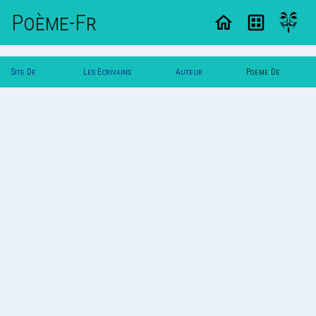
Poème-Fr
Site De
Les Ecrivains
Auteur
Poeme De
Poemes
Poetes
`Yuna`
`Yuna`