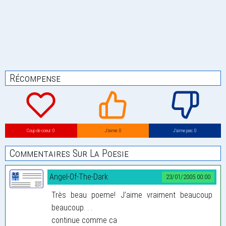
Récompense
Coup de coeur: 0
J’aime: 0
J’aime pas: 0
Commentaires Sur La Poesie
Angel-Of-The-Dark
23/01/2005 00:00
Très beau poeme! J’aime vraiment beaucoup
beaucoup. . .
continue comme ca