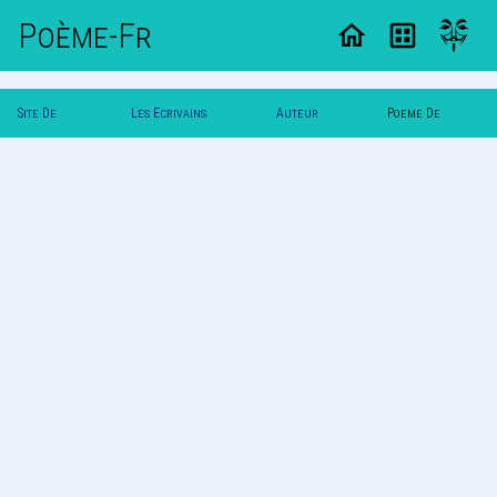
Poème-Fr
Site De
Les Ecrivains
Auteur
Poeme De
Poemes
Poetes
`Yuna`
`Yuna`