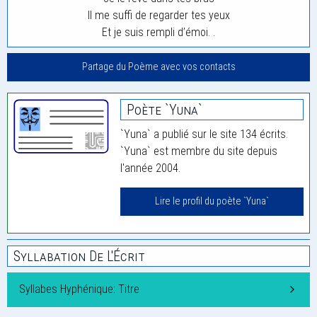
Il me suffi de regarder tes yeux
Et je suis rempli d’émoi. .
Partage du Poème avec vos contacts
Poète `Yuna`
`Yuna` a publié sur le site 134 écrits.
`Yuna` est membre du site depuis
l'année 2004.
Lire le profil du poète `Yuna`
Syllabation De L'Écrit
Syllabes Hyphénique: Titre