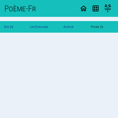
Poème-Fr
Site De
Les Ecrivains
Auteur
Poeme De
Poemes
Poetes
Zeugme
Zeugme