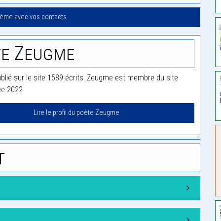
oème avec vos contacts
te Zeugme
lié sur le site 1589 écrits. Zeugme est membre du site
ée 2022.
Lire le profil du poète Zeugme
t