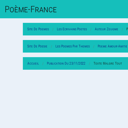
Poème-Fr
Ance
Site De Poemes
Les Ecrivains Poetes
Auteur Zeugme
Site De Poesie
Les Poemes Par Themes
Poeme Amour-Amitie
Accueil
Publication Du 23/11/2022
Texte Malgre Tout