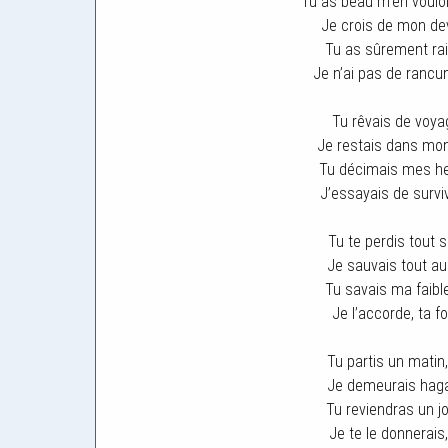
Tu as beau m’en vouloir,
Je crois de mon devo
Tu as sûrement rais
Je n’ai pas de rancu
Tu rêvais de voyag
Je restais dans mon
Tu décimais mes heu
J’essayais de surviv
Tu te perdis tout s
Je sauvais tout au 
Tu savais ma faibl
Je l’accorde, ta f
Tu partis un matin
Je demeurais hagar
Tu reviendras un j
Je te le donnerais