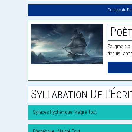
Partage du P
Poè
Zeugme a pub
depuis l'ann
Syllabation De L'Écri
Syllabes Hyphénique: Malgré Tout
Phonétique : Malgré Tout