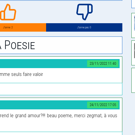
J’aime: 2
J’aime pas: 0
 Poesie
23/11/2022 11:40
mme seuls faire valoir
24/11/2022 17:05
prend le grand amour?!!! beau poeme, merci zegmat, à vous