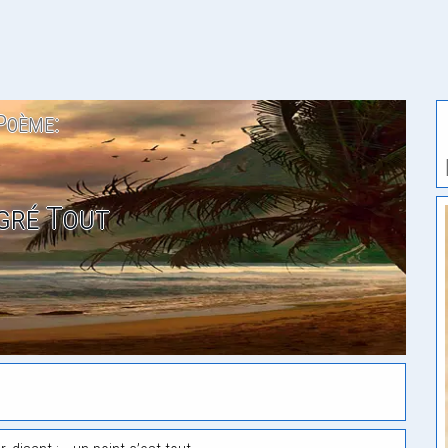
Poème:
gré Tout