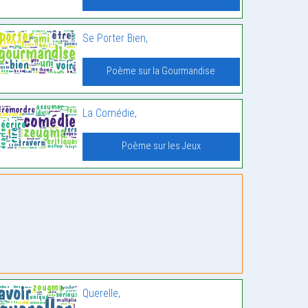
Se Porter Bien,
Poème sur la Gourmandise
La Comédie,
Poème sur les Jeux
Querelle,