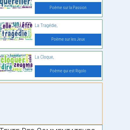
Poème sur la Passion
La Tragédie,
Poème sur les Jeux
La Cloque,
Poème qui est Rigolo