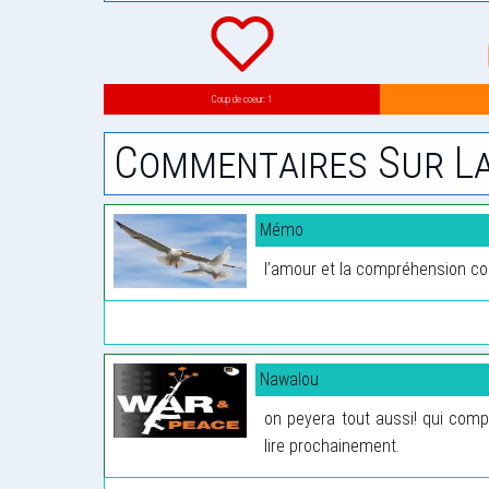
Coup de coeur: 1
Commentaires Sur La
Mémo
l’amour et la compréhension co
Nawalou
on peyera tout aussi! qui com
lire prochainement.