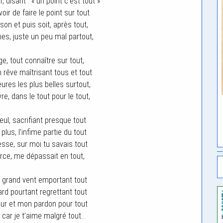
 disant : « un point c’est tout »
ir de faire le point sur tout
on et puis soit, après tout,
nes, juste un peu mal partout,
e, tout connaître sur tout,
 rêve maîtrisant tous et tout
res les plus belles surtout,
re, dans le tout pour le tout,
eul, sacrifiant presque tout
plus, l’infime partie du tout
esse, sur moi tu savais tout
orce, me dépassait en tout,
, grand vent emportant tout
d pourtant regrettant tout
our et mon pardon pour tout
, car je t’aime malgré tout…