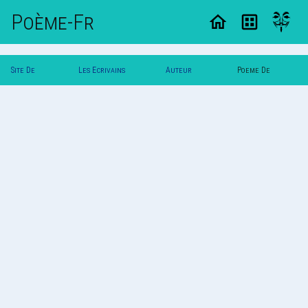
Poème-Fr
Site De
Les Ecrivains
Auteur
Poeme De
Poemes
Poetes
Zeugme
Zeugme