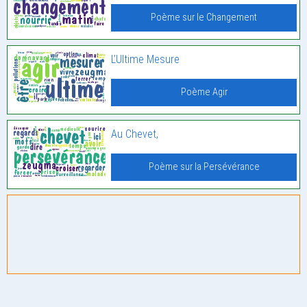
Poème sur le Changement
L’Ultime Mesure
Poème Agir
Au Chevet,
Poème sur la Persévérance