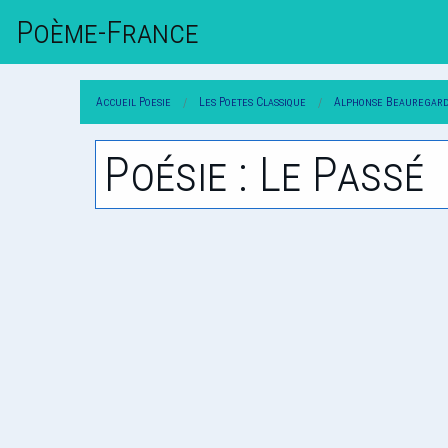
Poème-Fr
Ance
Accueil Poesie
Les Poetes Classique
Alphonse Beauregar
Poésie : Le Passé