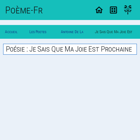
Poème-Fr
Accueil
Les Poetes
Antoine De La
Je Sais Que Ma Joie Est
Poesie
Classique
Sabliere
Prochaine
Poésie : Je Sais Que Ma Joie Est Prochaine