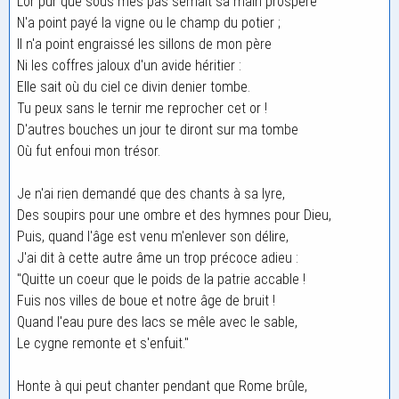
L'or pur que sous mes pas semait sa main prospère
N'a point payé la vigne ou le champ du potier ;
Il n'a point engraissé les sillons de mon père
Ni les coffres jaloux d'un avide héritier :
Elle sait où du ciel ce divin denier tombe.
Tu peux sans le ternir me reprocher cet or !
D'autres bouches un jour te diront sur ma tombe
Où fut enfoui mon trésor.
Je n'ai rien demandé que des chants à sa lyre,
Des soupirs pour une ombre et des hymnes pour Dieu,
Puis, quand l'âge est venu m'enlever son délire,
J'ai dit à cette autre âme un trop précoce adieu :
"Quitte un coeur que le poids de la patrie accable !
Fuis nos villes de boue et notre âge de bruit !
Quand l'eau pure des lacs se mêle avec le sable,
Le cygne remonte et s'enfuit."
Honte à qui peut chanter pendant que Rome brûle,