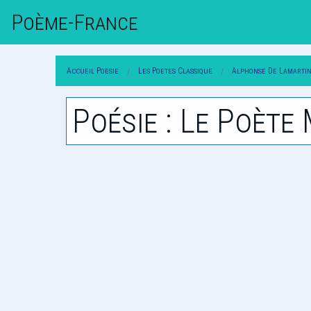
Poème-Fr
Ance
Accueil Poesie
Les Poetes Classique
Alphonse De Lamarti
Poésie : Le Poèt