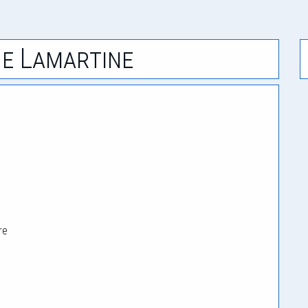
De Lamartine
;
re