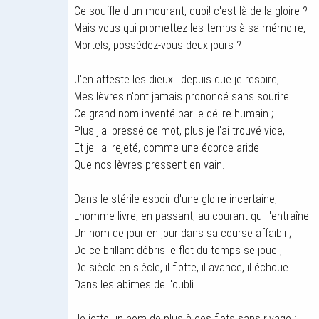
Ce souffle d'un mourant, quoi! c'est là de la gloire ?
Mais vous qui promettez les temps à sa mémoire,
Mortels, possédez-vous deux jours ?
J'en atteste les dieux ! depuis que je respire,
Mes lèvres n'ont jamais prononcé sans sourire
Ce grand nom inventé par le délire humain ;
Plus j'ai pressé ce mot, plus je l'ai trouvé vide,
Et je l'ai rejeté, comme une écorce aride
Que nos lèvres pressent en vain.
Dans le stérile espoir d'une gloire incertaine,
L'homme livre, en passant, au courant qui l'entraîne
Un nom de jour en jour dans sa course affaibli ;
De ce brillant débris le flot du temps se joue ;
De siècle en siècle, il flotte, il avance, il échoue
Dans les abîmes de l'oubli.
Je jette un nom de plus à ces flots sans rivage ;