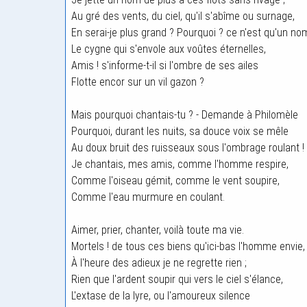
Au gré des vents, du ciel, qu'il s'abîme ou surnage,
En serai-je plus grand ? Pourquoi ? ce n'est qu'un no
Le cygne qui s'envole aux voûtes éternelles,
Amis ! s'informe-t-il si l'ombre de ses ailes
Flotte encor sur un vil gazon ?
Mais pourquoi chantais-tu ? - Demande à Philomèle
Pourquoi, durant les nuits, sa douce voix se mêle
Au doux bruit des ruisseaux sous l'ombrage roulant !
Je chantais, mes amis, comme l'homme respire,
Comme l'oiseau gémit, comme le vent soupire,
Comme l'eau murmure en coulant.
Aimer, prier, chanter, voilà toute ma vie.
Mortels ! de tous ces biens qu'ici-bas l'homme envie,
À l'heure des adieux je ne regrette rien ;
Rien que l'ardent soupir qui vers le ciel s'élance,
L'extase de la lyre, ou l'amoureux silence