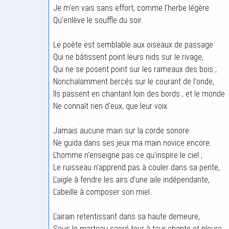
Je m'en vais sans effort, comme l'herbe légère
Qu'enlève le souffle du soir.
Le poète est semblable aux oiseaux de passage
Qui ne bâtissent point leurs nids sur le rivage,
Qui ne se posent point sur les rameaux des bois ;
Nonchalamment bercés sur le courant de l'onde,
Ils passent en chantant loin des bords ; et le monde
Ne connaît rien d'eux, que leur voix.
Jamais aucune main sur la corde sonore
Ne guida dans ses jeux ma main novice encore.
L'homme n'enseigne pas ce qu'inspire le ciel ;
Le ruisseau n'apprend pas à couler dans sa pente,
L'aigle à fendre les airs d'une aile indépendante,
L'abeille à composer son miel.
L'airain retentissant dans sa haute demeure,
Sous le marteau sacré tour à tour chante et pleure,