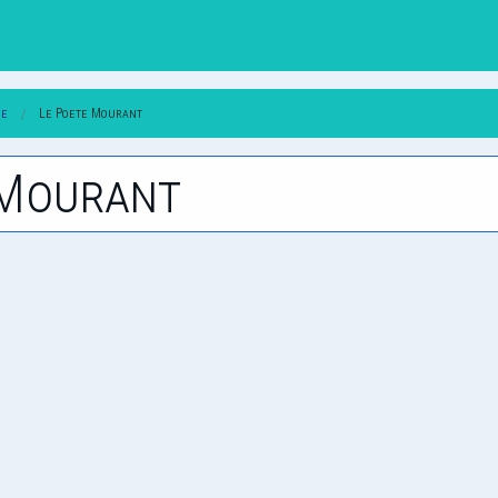
ne
Le Poete Mourant
e Mourant