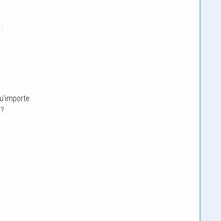
:
 qu'importe
 ?