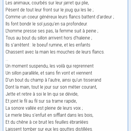
Les animaux, courbés sur leur jarret qui plie,
Pèsent de tout leur front sur le joug qui les lie ;
Comme un coeur généreux leurs flancs battent d'ardeur ;
Ils font bondir le sol jusqu'en sa profondeur.
L'homme presse ses pas, la femme suit à peine ;
Tous au bout du sillon arrivent hors d'haleine ;
Ils s'arrêtent : le boeuf rumine, et les enfants
Chassent avec la main les mouches de leurs flancs.
...
Un moment suspendu, les voilà qui reprennent
Un sillon parallèle, et sans fin vont et viennent
D'un bout du champ à l'autre, ainsi qu'un tisserand
Dont la main, tout le jour sur son métier courant,
Jette et retire à soi le lin qui se dévide,
Et joint le fil au fil sur sa trame rapide,
La sonore vallée est pleine de leurs voix ;
Le merle bleu s'enfuit en sifflant dans les bois,
Et du chêne à ce bruit les feuilles ébranlées
Laissent tomber sur eux les gouttes distillées.