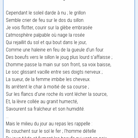
Cependant le soleil darde à nu ; le grillon
Semble crier de feu sur le dos du sillon.
Je vois flotter, courir sur la glèbe embrasée
L'atmosphère palpable où nage la rosée
Qui rejaillit du sol et qui bout dans le jour,
Comme une haleine en feu de la gueule d'un four.
Des boeufs vers le sillon le joug plus lourd s'affaisse ;
L'homme passe la main sur son front, sa voix baisse,
Le soc glissant vacille entre ses doigts nerveux ;
La sueur, de la femme imbibe les cheveux.
Ils arrêtent le char à moitié de sa course ;
Sur les flancs d'une roche ils vont lécher la source,
Et, la lèvre collée au granit humecté,
Savourent sa fraîcheur et son humidité.
...
Mais le milieu du jour au repas les rappelle :
Ils couchent sur le sol le fer ; l'homme dételle