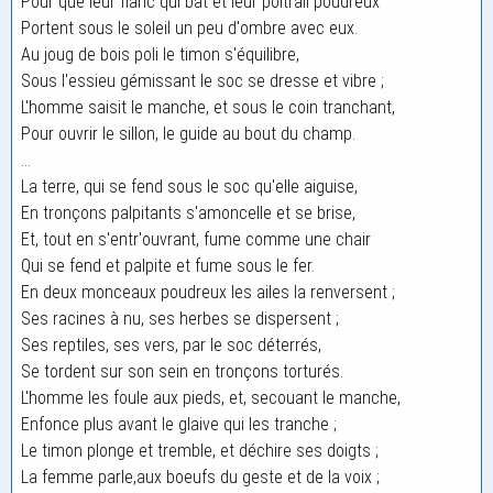
Pour que leur flanc qui bat et leur poitrail poudreux
Portent sous le soleil un peu d'ombre avec eux.
Au joug de bois poli le timon s'équilibre,
Sous l'essieu gémissant le soc se dresse et vibre ;
L'homme saisit le manche, et sous le coin tranchant,
Pour ouvrir le sillon, le guide au bout du champ.
...
La terre, qui se fend sous le soc qu'elle aiguise,
En tronçons palpitants s'amoncelle et se brise,
Et, tout en s'entr'ouvrant, fume comme une chair
Qui se fend et palpite et fume sous le fer.
En deux monceaux poudreux les ailes la renversent ;
Ses racines à nu, ses herbes se dispersent ;
Ses reptiles, ses vers, par le soc déterrés,
Se tordent sur son sein en tronçons torturés.
L'homme les foule aux pieds, et, secouant le manche,
Enfonce plus avant le glaive qui les tranche ;
Le timon plonge et tremble, et déchire ses doigts ;
La femme parle,aux boeufs du geste et de la voix ;