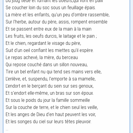
Du joug tiède et fumant les boeufs,qui vont en paix
Se coucher loin du soc sous un feuillage épais.
La mère et les enfants, qu'un peu d'ombre rassemble,
Sur l'herbe, autour du père, assis, rompent ensemble
Et se passent entre eux de la main à la main
Les fruits, les oeufs durcis, le laitage et le pain ;
Et le chien, regardant le visage du père,
Suit d'un oeil confiant les miettes qu'il espère.
Le repas achevé, la mère, du berceau
Qui repose couché dans un sillon nouveau,
Tire un bel enfant nu qui tend ses mains vers elle,
L'enlève, et, suspendu, l'emporte à sa mamelle,
L'endort en le berçant du sein sur ses genoux,
Et s'endort elle-même, un bras sur son époux.
Et sous le poids du jour la famille sommeille
Sur la couche de terre, et le chien seul les veille,
Et les anges de Dieu d'en haut peuvent les voir,
Et les songes du ciel sur leurs têtes pleuvoir.
...