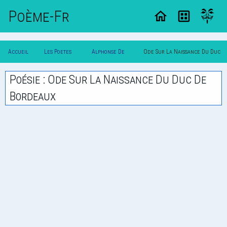
Poème-Fr
Accueil
Les Poetes
Alphonse De
Ode Sur La Naissance Du Duc
Poesie
Classique
Lamartine
De Bordeaux
Poésie : Ode Sur La Naissance Du Duc De
Bordeaux