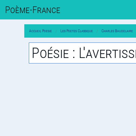
Poème-Fr
Ance
Accueil Poesie
Les Poetes Classique
Charles Baudelaire
Poésie : L'avertis