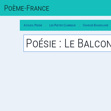
Poème-Fr
Ance
Accueil Poesie
Les Poetes Classique
Charles Baudelaire
Poésie : Le Balco