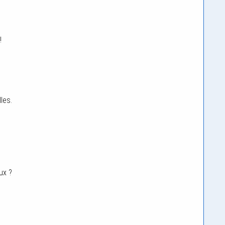
!
!
les.
ux ?