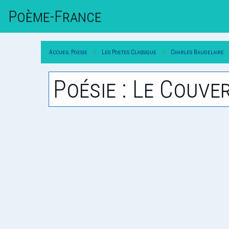
Poème-Fr
Ance
Accueil Poesie
Les Poetes Classique
Charles Baudelaire
Poésie : Le Couve