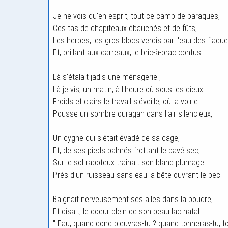
Je ne vois qu'en esprit, tout ce camp de baraques,
Ces tas de chapiteaux ébauchés et de fûts,
Les herbes, les gros blocs verdis par l'eau des flaque
Et, brillant aux carreaux, le bric-à-brac confus.
Là s'étalait jadis une ménagerie ;
Là je vis, un matin, à l'heure où sous les cieux
Froids et clairs le travail s'éveille, où la voirie
Pousse un sombre ouragan dans l'air silencieux,
Un cygne qui s'était évadé de sa cage,
Et, de ses pieds palmés frottant le pavé sec,
Sur le sol raboteux traînait son blanc plumage.
Près d'un ruisseau sans eau la bête ouvrant le bec
Baignait nerveusement ses ailes dans la poudre,
Et disait, le coeur plein de son beau lac natal :
" Eau, quand donc pleuvras-tu ? quand tonneras-tu, fo