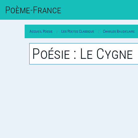
Poème-Fr
Ance
Accueil Poesie
Les Poetes Classique
Charles Baudelaire
Poésie : Le Cygne