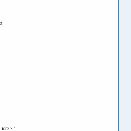
s,
udre ? "