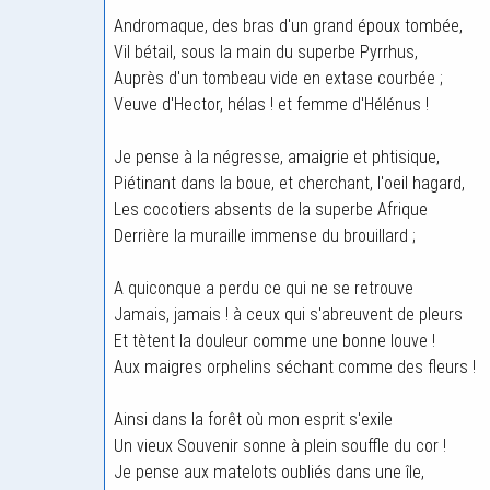
Andromaque, des bras d'un grand époux tombée,
Vil bétail, sous la main du superbe Pyrrhus,
Auprès d'un tombeau vide en extase courbée ;
Veuve d'Hector, hélas ! et femme d'Hélénus !
Je pense à la négresse, amaigrie et phtisique,
Piétinant dans la boue, et cherchant, l'oeil hagard,
Les cocotiers absents de la superbe Afrique
Derrière la muraille immense du brouillard ;
A quiconque a perdu ce qui ne se retrouve
Jamais, jamais ! à ceux qui s'abreuvent de pleurs
Et tètent la douleur comme une bonne louve !
Aux maigres orphelins séchant comme des fleurs !
Ainsi dans la forêt où mon esprit s'exile
Un vieux Souvenir sonne à plein souffle du cor !
Je pense aux matelots oubliés dans une île,