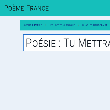
Poème-Fr
Ance
Accueil Poesie
Les Poetes Classique
Charles Baudelaire
Poésie : Tu Mettr