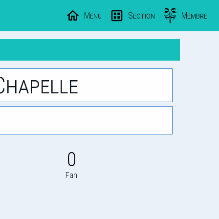
Menu
Section
Membre
Chapelle
0
Fan