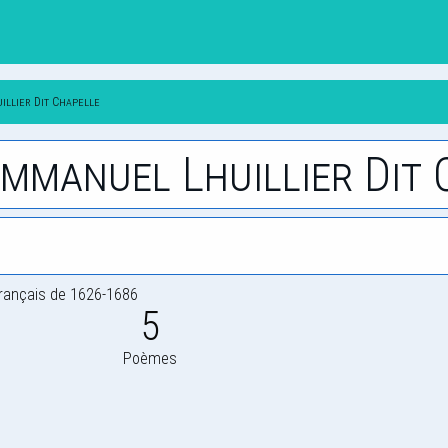
llier Dit Chapelle
Emmanuel Lhuillier Dit 
rançais de 1626-1686
5
Poèmes