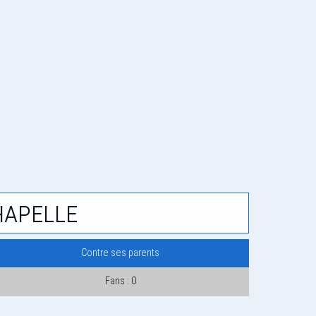
hapelle
Contre ses parents
Fans : 0