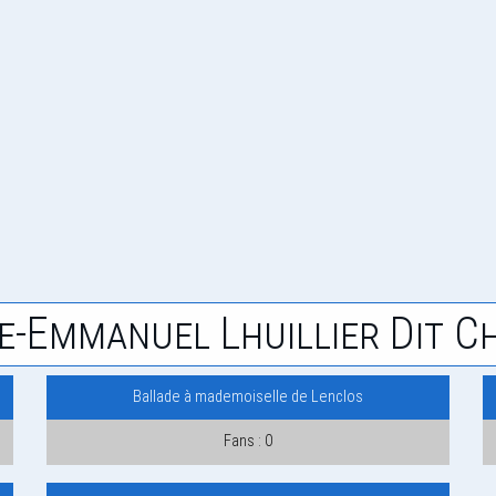
e-Emmanuel Lhuillier Dit C
Ballade à mademoiselle de Lenclos
Fans : 0