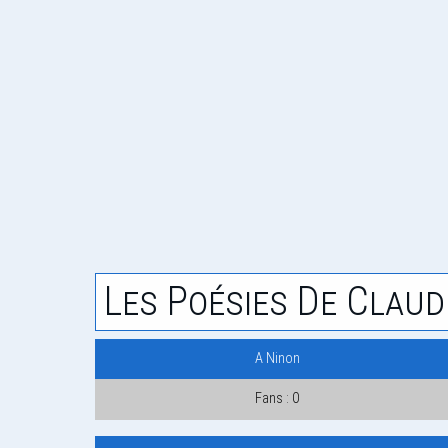
Les Poésies De Claud
A Ninon
Fans : 0